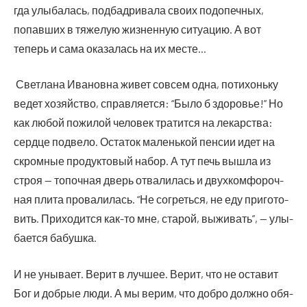
гда улы­ба­лась, под­бад­ри­ва­ла сво­их под­опеч­ных,
попав­ших в тяже­лую жиз­нен­ную ситу­а­цию. А вот
теперь и сама ока­за­лась на их месте…
Свет­ла­на Ива­нов­на живет совсем одна, поти­хонь­ку
ведет хозяй­ство, справ­ля­ет­ся: “Было б здо­ро­вье!” Но
как любой пожи­лой чело­век тра­тит­ся на лекар­ства:
серд­це под­ве­ло. Оста­ток малень­кой пен­сии идет на
скром­ные про­дук­то­вый набор. А тут печь вышла из
строя — топоч­ная дверь отва­ли­лась и двух­ком­фо­роч­
ная пли­та про­ва­ли­лась. “Не согреть­ся, не еду при­го­то­
вить. При­хо­дит­ся как-то мне, ста­рой, выжи­вать”, — улы­
ба­ет­ся бабушка.
И не уны­ва­ет. Верит в луч­шее. Верит, что не оста­вит
Бог и доб­рые люди. А мы верим, что доб­ро долж­но обя­