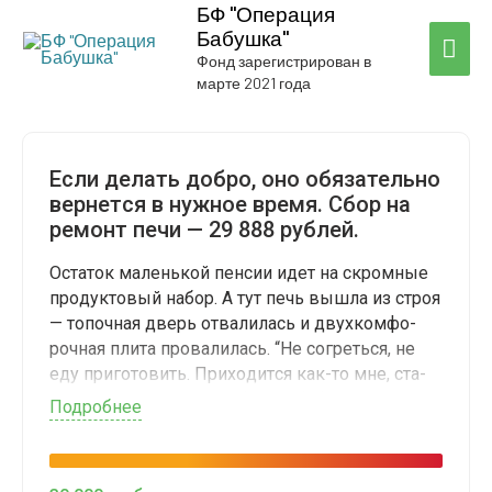
БФ "Операция
Бабушка"
ГЛА
Фонд зарегистрирован в
марте 2021 года
МЕ
Если делать доб­ро, оно обя­за­тель­но
вер­нет­ся в нуж­ное вре­мя. Сбор на
ремонт печи — 29 888 рублей.
Оста­ток малень­кой пен­сии идет на скром­ные
про­дук­то­вый набор. А тут печь вышла из строя
— топоч­ная дверь отва­ли­лась и двух­ком­фо­
роч­ная пли­та про­ва­ли­лась. “Не согреть­ся, не
еду при­го­то­вить. При­хо­дит­ся как-то мне, ста­
рой, выжи­вать”, — улы­ба­ет­ся бабушка.
Подроб­нее