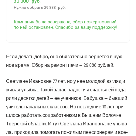
30 000
руб.
Нуж­но собрать 29 888
руб.
Кам­па­ния была завер­ше­на, сбор пожерт­во­ва­ний
по ней оста­нов­лен. Спа­си­бо за вашу поддержку!
Если делать доб­ро, оно обя­за­тель­но вер­нет­ся в нуж­
ное вре­мя. Сбор на ремонт печи — 29 888 рублей.
Свет­лане Ива­новне 77 лет, но у нее моло­дой взгляд и
живая улыб­ка. Такой запас радо­сти и сча­стья ей пода­
ри­ли десят­ки детей — ее уче­ни­ков. Бабуш­ка — быв­ший
учи­тель началь­ных клас­сов. Но послед­ние 10 лет при­
шлось рабо­тать соц­ра­бот­ни­ком в Выш­ним Волоч­ке
Твер­ской обла­сти. И тут Свет­ла­на Ива­нов­на не уны­ва­
ла: при­хо­ди­ла помо­гать пожи­лым пен­си­о­не­рам и все­