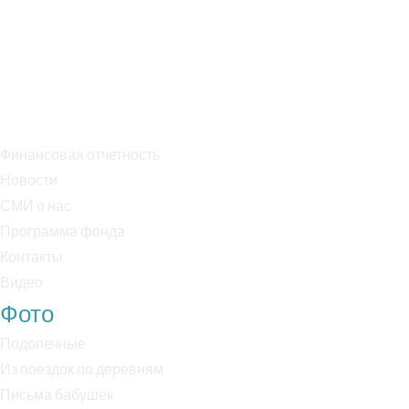
Тел. +7 909 995 75 05
Банк: ПАО Сбербанк
БИК: 044525225
Р/с: 40703810038000018170
К/с: 30101810400000000225
Финансовая отчетность
Новости
СМИ о нас
Программа фонда
Контакты
Видео
Фото
Подопечные
Из поездок по деревням
Письма бабушек