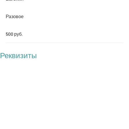
Разовое
500 руб.
Реквизиты
БФ "Операция Бабушка"
ОГРН: 1217700121100
ИНН: 7727461818
КПП: 772701001
Юр. адрес: 117209 г. Москва, пр-т Нахимовский, д.27, корп.1,
кв.116
Директор: Моисеева Светлана Юрьевна
Эл. почта: info@specopbabushka.ru