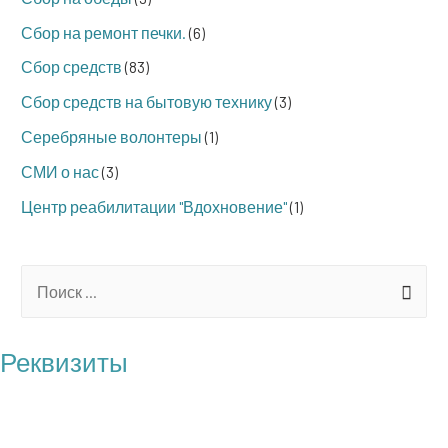
Сбор на ремонт печки.
(6)
Сбор средств
(83)
Сбор средств на бытовую технику
(3)
Серебряные волонтеры
(1)
СМИ о нас
(3)
Центр реабилитации "Вдохновение"
(1)
S
e
a
Реквизиты
r
БФ "Операция Бабушка"
c
ОГРН: 1217700121100
h