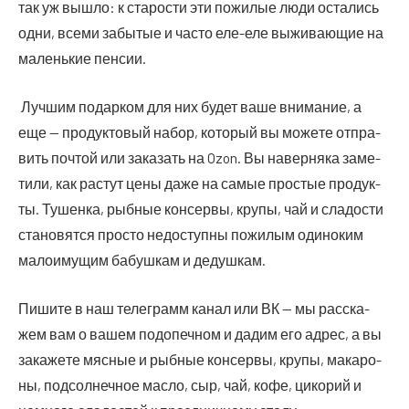
так уж вышло: к ста­ро­сти эти пожи­лые люди оста­лись
одни, все­ми забы­тые и часто еле-еле выжи­ва­ю­щие на
малень­кие пенсии.
Луч­шим подар­ком для них будет ваше вни­ма­ние, а
еще — про­дук­то­вый набор, кото­рый вы може­те отпра­
вить поч­той или зака­зать на Ozon. Вы навер­ня­ка заме­
ти­ли, как рас­тут цены даже на самые про­стые про­дук­
ты. Тушен­ка, рыб­ные кон­сер­вы, кру­пы, чай и сла­до­сти
ста­но­вят­ся про­сто недо­ступ­ны пожи­лым оди­но­ким
мало­иму­щим бабуш­кам и дедушкам.
Пиши­те в наш теле­грамм канал или ВК — мы рас­ска­
жем вам о вашем под­опеч­ном и дадим его адрес, а вы
зака­же­те мяс­ные и рыб­ные кон­сер­вы, кру­пы, мака­ро­
ны, под­сол­неч­ное мас­ло, сыр, чай, кофе, цико­рий и