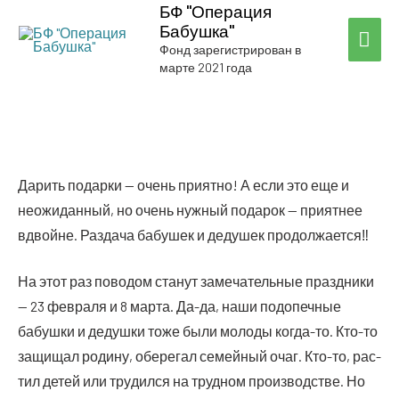
БФ "Операция
Бабушка"
ГЛА
Фонд зарегистрирован в
марте 2021 года
МЕ
Дарить подар­ки — очень при­ят­но! А если это еще и
неожи­дан­ный, но очень нуж­ный пода­рок — при­ят­нее
вдвойне. Раз­да­ча бабу­шек и деду­шек продолжается‼
На этот раз пово­дом ста­нут заме­ча­тель­ные празд­ни­ки
— 23 фев­ра­ля и 8 мар­та. Да-да, наши под­опеч­ные
бабуш­ки и дедуш­ки тоже были моло­ды когда-то. Кто-то
защи­щал роди­ну, обе­ре­гал семей­ный очаг. Кто-то, рас­
тил детей или тру­дил­ся на труд­ном про­из­вод­стве. Но