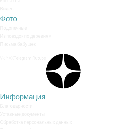
Контакты
Видео
Фото
Подопечные
Из поездок по деревням
Письма бабушек
Vk
MAX
Telegram
Rutube
Информация
Благодарности
Уставные документы
Обработка персональных данных