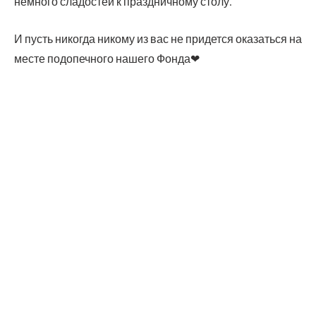
немно­го сла­до­стей к празд­нич­но­му столу.
И пусть нико­гда нико­му из вас не при­дет­ся ока­зать­ся на
месте под­опеч­но­го наше­го Фонда❤