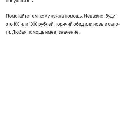
новую жизнь.
Помо­гай­те тем, кому нуж­на помощь. Неваж­но, будут
это 100 или 1000 руб­лей, горя­чий обед или новые сапо­
ги. Любая помощь име­ет значение.