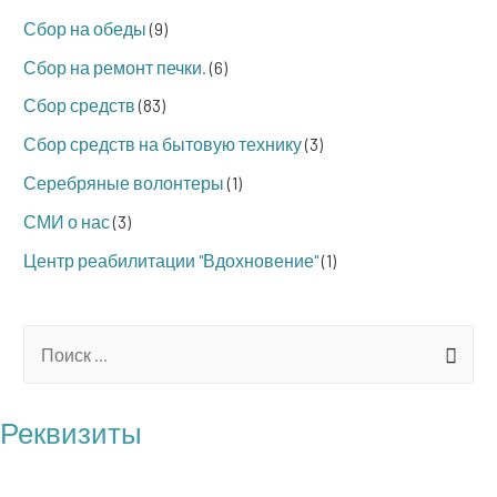
Сбор на обеды
(9)
Сбор на ремонт печки.
(6)
Сбор средств
(83)
Сбор средств на бытовую технику
(3)
Серебряные волонтеры
(1)
СМИ о нас
(3)
Центр реабилитации "Вдохновение"
(1)
S
e
a
Реквизиты
r
БФ "Операция Бабушка"
c