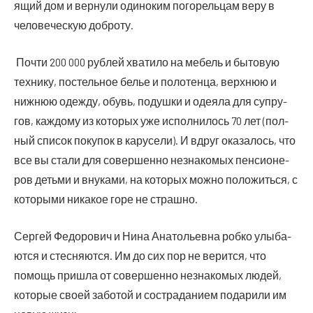
я­щий дом и вер­ну­ли оди­но­ким пого­рель­цам веру в
чело­ве­че­скую доброту.
Почти 200 000 руб­лей хва­ти­ло на мебель и быто­вую
тех­ни­ку, постель­ное белье и поло­тен­ца, верх­нюю и
ниж­нюю одеж­ду, обувь, подуш­ки и оде­я­ла для супру­
гов, каж­до­му из кото­рых уже испол­ни­лось 70 лет (пол­
ный спи­сок поку­пок в кару­се­ли). И вдруг ока­за­лось, что
все вы ста­ли для совер­шен­но незна­ко­мых пен­си­о­не­
ров детьми и вну­ка­ми, на кото­рых мож­но поло­жить­ся, с
кото­ры­ми ника­кое горе не страшно.
Сер­гей Федо­ро­вич и Нина Ана­то­льев­на роб­ко улы­ба­
ют­ся и стес­ня­ют­ся. Им до сих пор не верит­ся, что
помощь при­шла от совер­шен­но незна­ко­мых людей,
кото­рые сво­ей забо­той и состра­да­ни­ем пода­ри­ли им