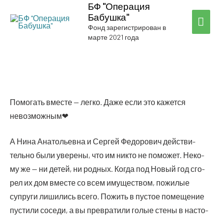
БФ "Операция
Бабушка"
ГЛА
Фонд зарегистрирован в
марте 2021 года
МЕ
Помо­гать вме­сте — лег­ко. Даже если это кажет­ся
невозможным❤
А Нина Ана­то­льев­на и Сер­гей Федо­ро­вич дей­стви­
тель­но были уве­ре­ны, что им никто не помо­жет. Неко­
му же — ни детей, ни род­ных. Когда под Новый год сго­
рел их дом вме­сте со всем иму­ще­ством, пожи­лые
супру­ги лиши­лись все­го. Пожить в пустое поме­ще­ние
пусти­ли сосе­ди, а вы пре­вра­ти­ли голые сте­ны в насто­