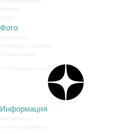
Программа фонда
Контакты
Видео
Фото
Подопечные
Из поездок по деревням
Письма бабушек
Vk
MAX
Telegram
Rutube
Информация
Благодарности
Уставные документы