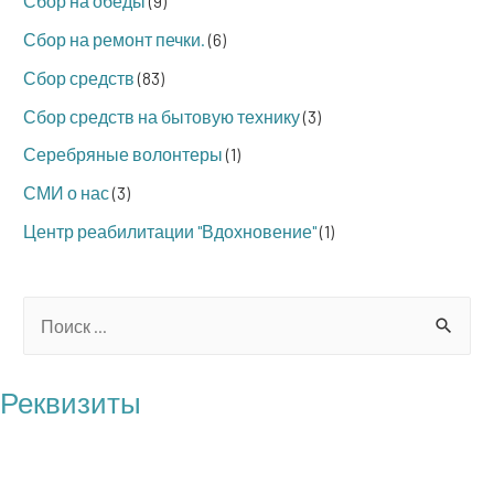
Сбор на обеды
(9)
Сбор на ремонт печки.
(6)
Сбор средств
(83)
Сбор средств на бытовую технику
(3)
Серебряные волонтеры
(1)
СМИ о нас
(3)
Центр реабилитации "Вдохновение"
(1)
S
e
a
Реквизиты
r
БФ "Операция Бабушка"
c
ОГРН: 1217700121100
h