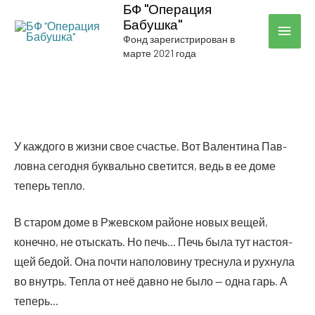
БФ "Операция
Бабушка"
ГЛА
Фонд зарегистрирован в
марте 2021 года
МЕН
У каж­до­го в жиз­ни свое сча­стье. Вот Вален­ти­на Пав­
лов­на сего­дня бук­валь­но све­тит­ся, ведь в ее доме
теперь тепло.
В ста­ром доме в Ржев­ском рай­оне новых вещей,
конеч­но, не отыс­кать. Но печь… Печь была тут насто­я­
щей бедой. Она почти напо­ло­ви­ну трес­ну­ла и рух­ну­ла
во внутрь. Теп­ла от неё дав­но не было — одна гарь. А
теперь…