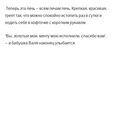
Теперь эта печь — всем печам печь. Креп­кая, кра­си­вая,
гре­ет так, что мож­но спо­кой­но исто­пить раз в сут­ки и
ходить себе в коф­точ­ке с корот­ким рукавом.
“Вы, золо­тые мои, меч­ту мою испол­ни­ли, спа­си­бо вам”,
— и бабуш­ка Валя нако­нец улыбается.