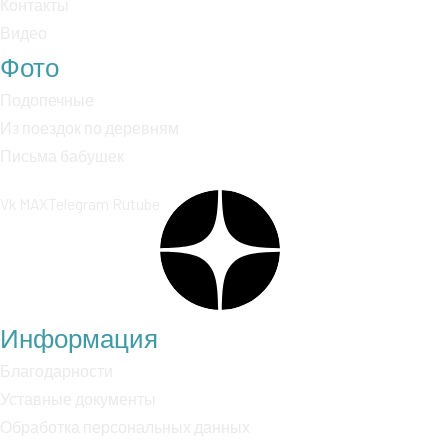
Контакты
Видео
Фото
Подопечные
Из поездок по деревням
Письма бабушек
Vk
MAX
Telegram
Rutube
Информация
Благодарности
Уставные документы
Обработка персональных данных