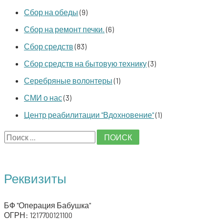
Сбор на обеды
(9)
Сбор на ремонт печки.
(6)
Сбор средств
(83)
Сбор средств на бытовую технику
(3)
Серебряные волонтеры
(1)
СМИ о нас
(3)
Центр реабилитации "Вдохновение"
(1)
S
e
a
Реквизиты
r
c
БФ "Операция Бабушка"
h
ОГРН: 1217700121100