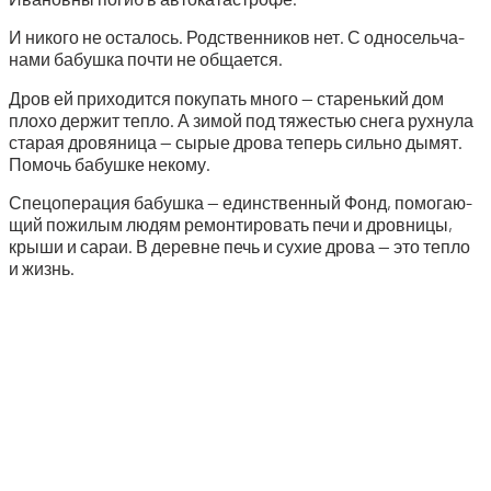
И нико­го не оста­лось. Род­ствен­ни­ков нет. С одно­сель­ча­
на­ми бабуш­ка почти не общается.
Дров ей при­хо­дит­ся поку­пать мно­го — ста­рень­кий дом
пло­хо дер­жит теп­ло. А зимой под тяже­стью сне­га рух­ну­ла
ста­рая дро­вя­ни­ца — сырые дро­ва теперь силь­но дымят.
Помочь бабуш­ке некому.
Спе­цо­пе­ра­ция бабуш­ка — един­ствен­ный Фонд, помо­га­ю­
щий пожи­лым людям ремон­ти­ро­вать печи и дров­ни­цы,
кры­ши и сараи. В деревне печь и сухие дро­ва — это теп­ло
и жизнь.