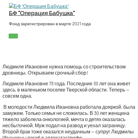
Перейти
к
БФ "Операция Бабушка"
содержимому
Фонд зарегистрирован в марте 2021 года
ГЛАВНОЕ
МЕНЮ
Люд­ми­ле Ива­новне нуж­на помощь со стро­и­тель­ством
дров­ни­цы. Откры­ва­ем сроч­ный сбор!
Люд­ми­ле Ива­новне 73 года. Послед­ние 30 лет она живет
здесь, в малень­ком посел­ке Твер­ской обла­сти. Теперь —
совсем одна.
В моло­до­сти Люд­ми­ла Ива­нов­на рабо­та­ла дояр­кой, была
заму­жем. Толь­ко семья не сло­жи­лась. В 30 лет жен­щи­на
тяже­ло забо­ле­ла онко­ло­ги­ей, меч­та о детях ока­за­лась
несбы­точ­ной. Муж подал на раз­вод и уехал загра­ни­цу.
Вто­рой брак тоже ока­зал­ся неудач­ным — супруг Люд­ми­лы
Ива­нов­ны погиб в автокатастрофе.