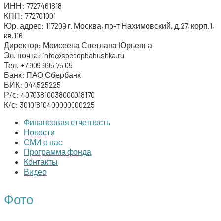
ИНН: 7727461818
f
КПП: 772701001
o
Юр. адрес: 117209 г. Москва, пр-т Нахимовский, д.27, корп.1,
кв.116
r
Директор: Моисеева Светлана Юрьевна
:
Эл. почта: info@specopbabushka.ru
Тел. +7 909 995 75 05
Банк: ПАО Сбербанк
БИК: 044525225
Р/с: 40703810038000018170
К/с: 30101810400000000225
Финансовая отчетность
Новости
СМИ о нас
Программа фонда
Контакты
Видео
Фото