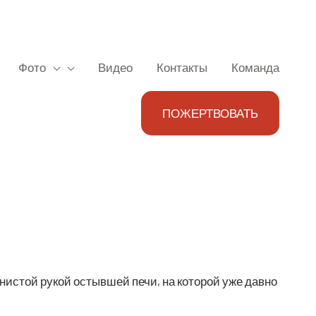
Фото
Видео
Контакты
Команда
ПОЖЕРТВОВАТЬ
и­ни­стой рукой остыв­шей печи, на кото­рой уже дав­но