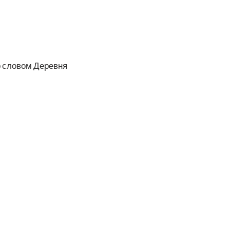
о сло­вом Деревня