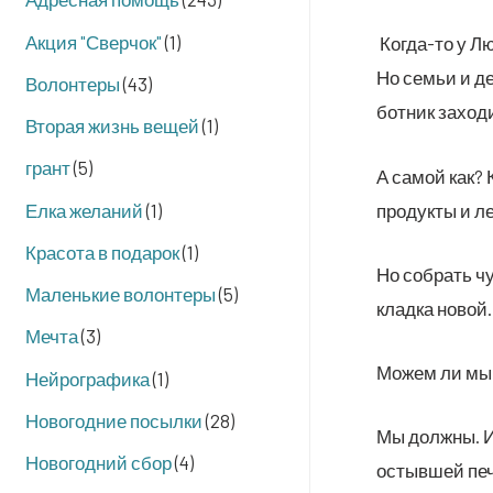
Акция "Сверчок"
(1)
Когда-то у Люд
Но семьи и дет
Волонтеры
(43)
бот­ник захо­д
Вторая жизнь вещей
(1)
грант
(5)
А самой как? К
Елка желаний
(1)
про­дук­ты и л
Красота в подарок
(1)
Но собрать чут
Маленькие волонтеры
(5)
клад­ка новой.
Мечта
(3)
Можем ли мы
Нейрографика
(1)
Новогодние посылки
(28)
Мы долж­ны. Ин
Новогодний сбор
(4)
остыв­шей пе