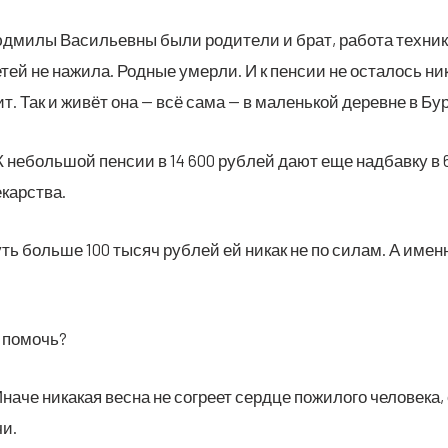
­ми­лы Васи­льев­ны были роди­те­ли и брат, рабо­та тех­ни­ко
ей не нажи­ла. Род­ные умер­ли. И к пен­сии не оста­лось нико
ит. Так и живёт она — всё сама — в малень­кой деревне в Бур
 неболь­шой пен­сии в 14 600 руб­лей дают еще над­бав­ку в 6
екарства.
ь боль­ше 100 тысяч руб­лей ей никак не по силам. А имен­но 
 помочь?
а­че ника­кая вес­на не согре­ет серд­це пожи­ло­го чело­ве­ка,
чи.