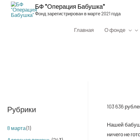
БФ "Операция Бабушка"
Фонд зарегистрирован в марте 2021 года
Главная
О фонде
103 636 руб­л
Рубрики
Нашей бабуш­ке
8 марта
(1)
ниче­го не гот
Адресная помощь
(243)