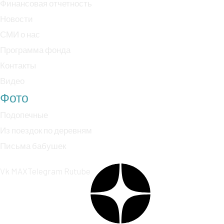
Финансовая отчетность
Новости
СМИ о нас
Программа фонда
Контакты
Видео
Фото
Подопечные
Из поездок по деревням
Письма бабушек
Vk
MAX
Telegram
Rutube