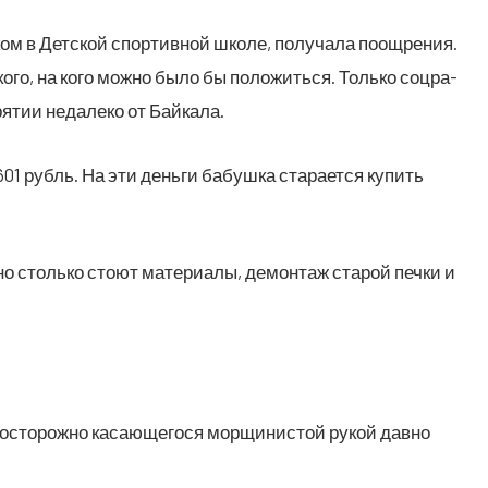
м в Дет­ской спор­тив­ной шко­ле, полу­ча­ла поощ­ре­ния.
­го, на кого мож­но было бы поло­жить­ся. Толь­ко соц­ра­
я­тии неда­ле­ко от Байкала.
01 рубль. На эти день­ги бабуш­ка ста­ра­ет­ся купить
столь­ко сто­ют мате­ри­а­лы, демон­таж ста­рой печ­ки и
 осто­рож­но каса­ю­ще­го­ся мор­щи­ни­стой рукой дав­но