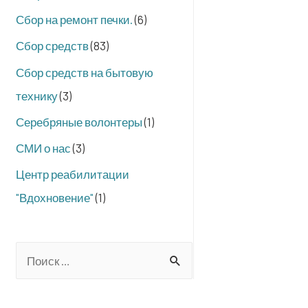
Сбор на ремонт печки.
(6)
Сбор средств
(83)
Сбор средств на бытовую
технику
(3)
Серебряные волонтеры
(1)
СМИ о нас
(3)
Центр реабилитации
"Вдохновение"
(1)
S
e
a