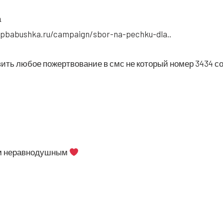
а
opbabushka.ru/campaign/sbor-na-pechku-dla..
вить любое пожерт­во­ва­ние в смс не кото­рый номер 3434 с
ем неравнодушным