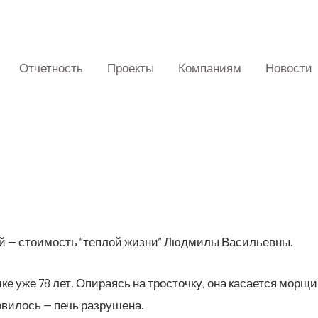
Отчетность
Проекты
Компаниям
Новости
ей — сто­и­мость “теп­лой жиз­ни” Люд­ми­лы Васильевны.
 уже 78 лет. Опи­ра­ясь на тро­сточ­ку, она каса­ет­ся мор­щ
о­ви­лось — печь разрушена.