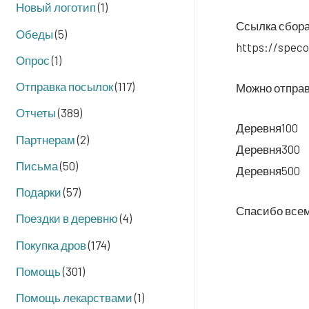
Новый логотип
(1)
Ссыл­ка сбор
Обеды
(5)
https://spec
Опрос
(1)
Отправка посылок
(117)
Мож­но отпра­
Отчеты
(389)
Деревня100
Партнерам
(2)
Деревня300
Письма
(50)
Деревня500
Подарки
(57)
Спа­си­бо вс
Поездки в деревню
(4)
Покупка дров
(174)
Помощь
(301)
Помощь лекарствами
(1)