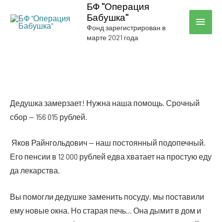
БФ "Операция
Бабушка"
ГЛА
Фонд зарегистрирован в
марте 2021 года
МЕН
Дедуш­ка замер­за­ет! Нуж­на наша помощь. Сроч­ный
сбор — 156 015 рублей.
Яков Райн­голь­до­вич — наш посто­ян­ный под­опеч­ный.
Его пен­сии в 12 000 руб­лей едва хва­та­ет на про­стую еду
да лекарства.
Вы помог­ли дедуш­ке заме­нить посу­ду, мы поста­ви­ли
ему новые окна. Но ста­рая печь… Она дымит в дом и