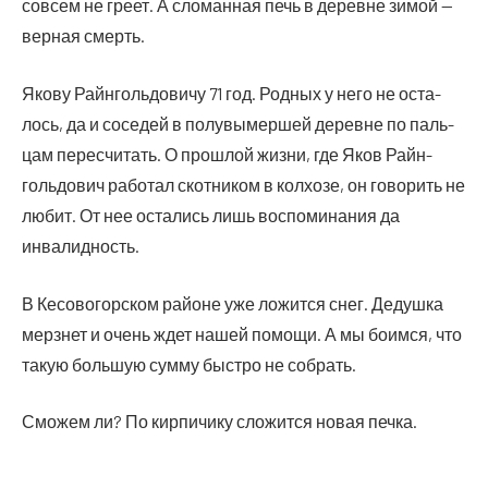
совсем не гре­ет. А сло­ман­ная печь в деревне зимой —
вер­ная смерть.
Яко­ву Райн­голь­до­ви­чу 71 год. Род­ных у него не оста­
лось, да и сосе­дей в полу­вы­мер­шей деревне по паль­
цам пере­счи­тать. О про­шлой жиз­ни, где Яков Райн­
голь­до­вич рабо­тал скот­ни­ком в кол­хо­зе, он гово­рить не
любит. От нее оста­лись лишь вос­по­ми­на­ния да
инвалидность.
В Кесо­во­гор­ском рай­оне уже ложит­ся снег. Дедуш­ка
мерз­нет и очень ждет нашей помо­щи. А мы боим­ся, что
такую боль­шую сум­му быст­ро не собрать.
Смо­жем ли? По кир­пи­чи­ку сло­жит­ся новая печка.