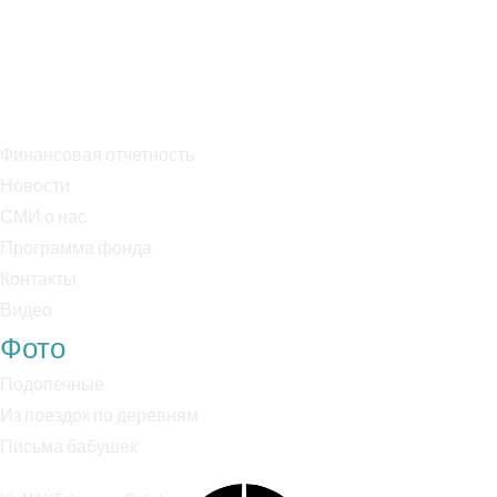
БИК: 044525225
Р/с: 40703810038000018170
К/с: 30101810400000000225
Финансовая отчетность
Новости
СМИ о нас
Программа фонда
Контакты
Видео
Фото
Подопечные
Из поездок по деревням
Письма бабушек