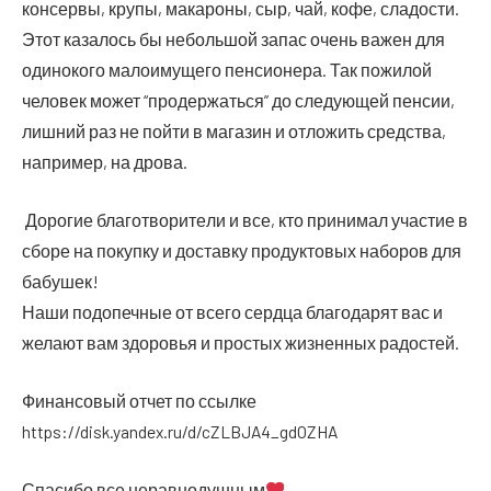
кон­сер­вы, кру­пы, мака­ро­ны, сыр, чай, кофе, сла­до­сти.
Этот каза­лось бы неболь­шой запас очень важен для
оди­но­ко­го мало­иму­ще­го пен­си­о­не­ра. Так пожи­лой
чело­век может “про­дер­жать­ся” до сле­ду­ю­щей пен­сии,
лиш­ний раз не пой­ти в мага­зин и отло­жить сред­ства,
напри­мер, на дрова.
Доро­гие бла­го­тво­ри­те­ли и все, кто при­ни­мал уча­стие в
сбо­ре на покуп­ку и достав­ку про­дук­то­вых набо­ров для
бабушек!
Наши под­опеч­ные от все­го серд­ца бла­го­да­рят вас и
жела­ют вам здо­ро­вья и про­стых жиз­нен­ных радостей.
Финан­со­вый отчет по ссылке
https://disk.yandex.ru/d/cZLBJA4_gdOZHA
Спа­си­бо все неравнодушным