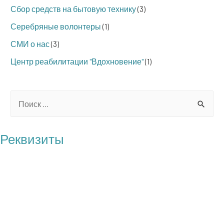
Сбор средств на бытовую технику
(3)
Серебряные волонтеры
(1)
СМИ о нас
(3)
Центр реабилитации "Вдохновение"
(1)
S
e
a
Реквизиты
r
БФ "Операция Бабушка"
c
ОГРН: 1217700121100
h
ИНН: 7727461818
f
КПП: 772701001
o
Юр. адрес: 117209 г. Москва, пр-т Нахимовский, д.27, корп.1,
r