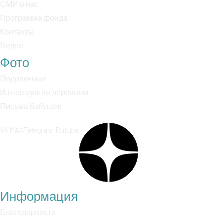
СМИ о нас
Программа фонда
Контакты
Видео
Фото
Подопечные
Из поездок по деревням
Письма бабушек
Vk
MAX
Telegram
Rutube
Информация
Благодарности