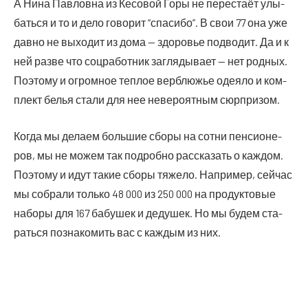
А Нина Пав­лов­на из Кесо­вой Горы не пере­ста­ёт улы­
бать­ся и то и дело гово­рит “спа­си­бо”. В свои 77 она уже
дав­но не выхо­дит из дома — здо­ро­вье под­во­дит. Да и к
ней раз­ве что соц­ра­бот­ник загля­ды­ва­ет — нет род­ных.
Поэто­му и огром­ное теп­лое вер­блю­жье оде­я­ло и ком­
плект белья ста­ли для нее неве­ро­ят­ным сюрпризом.
Когда мы дела­ем боль­шие сбо­ры на сот­ни пен­си­о­не­
ров, мы не можем так подроб­но рас­ска­зать о каж­дом.
Поэто­му и идут такие сбо­ры тяже­ло. Напри­мер, сей­час
мы собра­ли толь­ко 48 000 из 250 000 на про­дук­то­вые
набо­ры для 167 бабу­шек и деду­шек. Но мы будем ста­
рать­ся позна­ко­мить вас с каж­дым из них.