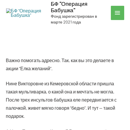
БФ "Операция
Бабушка"
ГЛА
Фонд зарегистрирован в
марте 2021 года
МЕН
Важ­но помо­гать адрес­но. Так, как вы это дела­е­те в
акции “Елка желаний”.
Нине Вик­то­ровне из Кеме­ров­ской обла­сти при­шла
такая муль­ти­вар­ка, о какой она и меч­тать не мог­ла.
После трех инсуль­тов бабуш­ка еле пере­дви­га­ет­ся с
палоч­кой, живет мяг­ко гово­ря “бед­но”. И тут — такой
подарок.