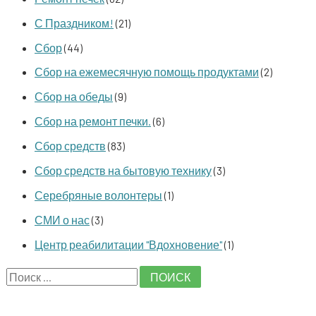
С Праздником!
(21)
Сбор
(44)
Сбор на ежемесячную помощь продуктами
(2)
Сбор на обеды
(9)
Сбор на ремонт печки.
(6)
Сбор средств
(83)
Сбор средств на бытовую технику
(3)
Серебряные волонтеры
(1)
СМИ о нас
(3)
Центр реабилитации "Вдохновение"
(1)
S
e