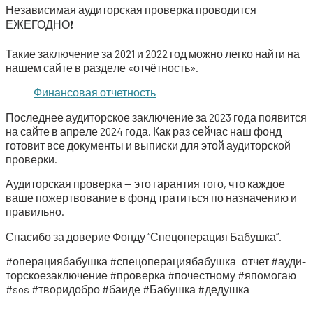
Неза­ви­си­мая ауди­тор­ская про­вер­ка про­во­дит­ся
ЕЖЕГОДНО❗
Такие заклю­че­ние за 2021 и 2022 год мож­но лег­ко най­ти на
нашем сай­те в раз­де­ле «отчёт­ность».
Финан­со­вая отчетность
Послед­нее ауди­тор­ское заклю­че­ние за 2023 года появит­ся
на сай­те в апре­ле 2024 года. Как раз сей­час наш фонд
гото­вит все доку­мен­ты и выпис­ки для этой ауди­тор­ской
проверки.
Ауди­тор­ская про­вер­ка — это гаран­тия того, что каж­дое
ваше пожерт­во­ва­ние в фонд тра­тить­ся по назна­че­нию и
правильно.
Спа­си­бо за дове­рие Фон­ду “Спе­цо­пе­ра­ция Бабушка”.
#опе­ра­ци­я­ба­буш­ка #спецоперациябабушка_отчет #ауди­
тор­ско­е­за­клю­че­ние #про­вер­ка #почест­но­му #япо­мо­гаю
#sos #тво­ри­доб­ро #баи­де #Бабуш­ка #дедуш­ка