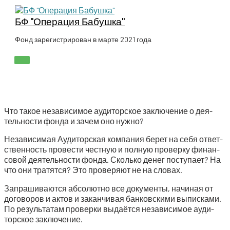
Перейти
к
БФ "Операция Бабушка"
содержимому
Фонд зарегистрирован в марте 2021 года
ГЛАВНОЕ
МЕНЮ
Что такое неза­ви­си­мое ауди­тор­ское заклю­че­ние о дея­
тель­но­сти фон­да и зачем оно нужно?
Неза­ви­си­мая Ауди­тор­ская ком­па­ния берет на себя ответ­
ствен­ность про­ве­сти чест­ную и пол­ную про­вер­ку финан­
со­вой дея­тель­но­сти фон­да. Сколь­ко денег посту­па­ет? На
что они тра­тят­ся? Это про­ве­ря­ют не на словах.
Запра­ши­ва­ют­ся абсо­лют­но все доку­мен­ты, начи­ная от
дого­во­ров и актов и закан­чи­вая бан­ков­ски­ми выпис­ка­ми.
По резуль­та­там про­вер­ки выда­ёт­ся неза­ви­си­мое ауди­
тор­ское заключение.