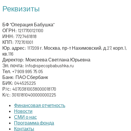
a
Реквизиты
r
c
БФ "Операция Бабушка"
h
ОГРН: 1217700121100
ИНН: 7727461818
f
КПП: 772701001
o
Юр. адрес: 117209 г. Москва, пр-т Нахимовский, д.27, корп.1,
кв.116
r
Директор: Моисеева Светлана Юрьевна
:
Эл. почта: info@specopbabushka.ru
Тел. +7 909 995 75 05
Банк: ПАО Сбербанк
БИК: 044525225
Р/с: 40703810038000018170
К/с: 30101810400000000225
Финансовая отчетность
Новости
СМИ о нас
Программа фонда
Контакты