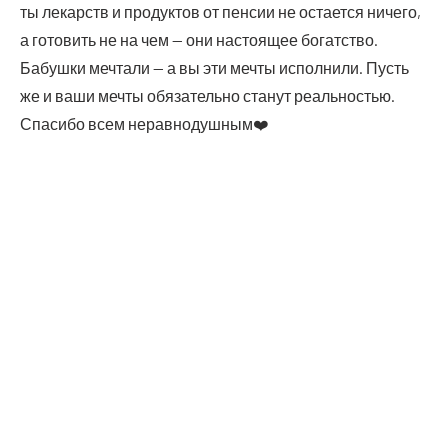
ты лекарств и про­дук­тов от пен­сии не оста­ет­ся ниче­го,
а гото­вить не на чем — они насто­я­щее богатство.
Бабуш­ки меч­та­ли — а вы эти меч­ты испол­ни­ли. Пусть
же и ваши меч­ты обя­за­тель­но ста­нут реальностью.
Спа­си­бо всем нерав­но­душ­ным❤️