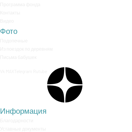
Программа фонда
Контакты
Видео
Фото
Подопечные
Из поездок по деревням
Письма бабушек
Vk
MAX
Telegram
Rutube
Информация
Благодарности
Уставные документы