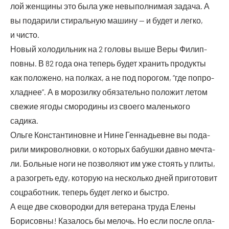
лой жен­щи­ны это была уже невы­пол­ни­мая зада­ча. А
вы пода­ри­ли сти­раль­ную маши­ну — и будет и лег­ко,
и чисто.
Новый холо­диль­ник на 2 голо­вы выше Веры Филип­
пов­ны. В 82 года она теперь будет хра­нить про­дук­ты
как поло­же­но, на пол­ках, а не под поро­гом, “где попро­
хлад­нее”. А в моро­зил­ку обя­за­тель­но поло­жит летом
све­жие яго­ды смо­ро­ди­ны из сво­е­го малень­ко­го
садика.
Оль­ге Кон­стан­ти­новне и Нине Ген­на­дьевне вы пода­
ри­ли мик­ро­вол­нов­ки, о кото­рых бабуш­ки дав­но меч­та­
ли. Боль­ные ноги не поз­во­ля­ют им уже сто­ять у пли­ты,
а разо­греть еду, кото­рую на несколь­ко дней при­го­то­вит
соц­ра­бот­ник, теперь будет лег­ко и быстро.
А еще две ско­во­род­ки для вете­ра­на тру­да Еле­ны
Бори­сов­ны! Каза­лось бы мелочь. Но если после опла­