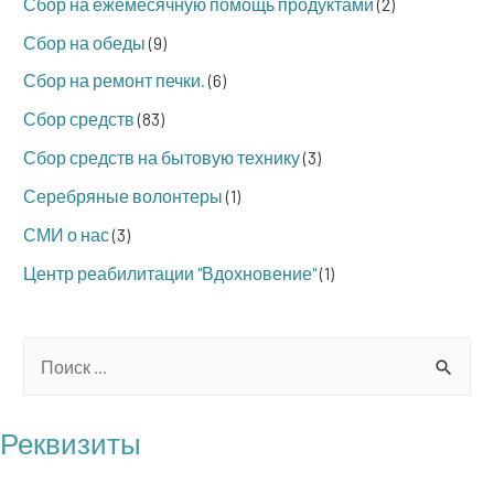
Сбор на ежемесячную помощь продуктами
(2)
Сбор на обеды
(9)
Сбор на ремонт печки.
(6)
Сбор средств
(83)
Сбор средств на бытовую технику
(3)
Серебряные волонтеры
(1)
СМИ о нас
(3)
Центр реабилитации "Вдохновение"
(1)
S
e
a
Реквизиты
r
БФ "Операция Бабушка"
c