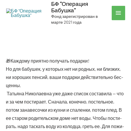
БФ "Операция
Бабушка"
ГЛА
Фонд зарегистрирован в
марте 2021 года
МЕН
🎁Каж­до­му при­ят­но полу­чать подарки!
Но для бабу­шек, у кото­рых нет ни род­ных, ни близ­ких,
ни хоро­ших пен­сий, ваши подар­ки дей­стви­тель­но бес­
цен­ны.
Татья­на Нико­ла­ев­на уже даже спи­сок соста­ви­ла — что
и за чем пости­ра­ет. Сна­ча­ла, конеч­но, постель­ное,
потом зана­ве­соч­ки из кух­ни и спа­лен­ки, потом плед. В
ее ста­ром роди­тель­ском доме нет воды. Что­бы пости­
рать, надо тас­кать воду из колод­ца, греть ее. Для пожи­