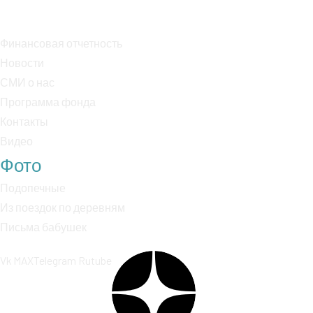
К/с: 30101810400000000225
Финансовая отчетность
Новости
СМИ о нас
Программа фонда
Контакты
Видео
Фото
Подопечные
Из поездок по деревням
Письма бабушек
Vk
MAX
Telegram
Rutube