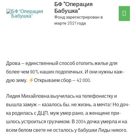
БФ "Операция
Бабушка"
ГЛА
Фонд зарегистрирован в
марте 2021 года
МЕ
Дро­ва — един­ствен­ный спо­соб ото­пить жилье для
более чем 90% наших под­опеч­ных. И они нуж­ны каж­
дую зиму.
Откры­ва­ем сбор — 42 000.
Лидия Михай­лов­на выучи­лась на теле­фо­нист­ку и
вышла замуж — каза­лось бы, не жизнь, а меч­та! Но доч­
ка роди­лась с ДЦП, муж умер рано, а жен­щине при­
шлось устро­ить­ся груз­чи­ком. В 2004 доч­ка умер­ла и на
всем белом све­те не оста­лось у бабуш­ки Лиды нико­го.