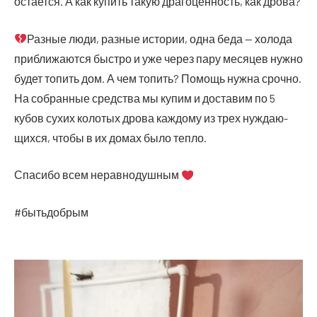
оста­ет­ся. А как купить такую дра­го­цен­ность, как дрова?
Раз­ные люди, раз­ные исто­рии, одна беда — холо­да
при­бли­жа­ют­ся быст­ро и уже через пару меся­цев нуж­но
будет топить дом. А чем топить? Помощь нуж­на сроч­но.
На собран­ные сред­ства мы купим и доста­вим по 5
кубов сухих коло­тых дро­ва каж­до­му из трех нуж­да­ю­
щих­ся, что­бы в их домах было тепло.
Спа­си­бо всем неравнодушным
#быть­доб­рым