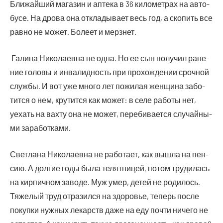
Бли­жай­ший мага­зин и апте­ка в 36 кило­мет­рах на авто­
бу­се. На дро­ва она откла­ды­ва­ет весь год, а ско­пить все
рав­но не может. Боле­ет и мерзнет.
Гали­на Нико­ла­ев­на не одна. Но ее сын полу­чил ране­
ние голо­вы и инва­лид­ность при про­хож­де­нии сроч­ной
служ­бы. И вот уже мно­го лет пожи­лая жен­щи­на забо­
тит­ся о нем, кру­тит­ся как может: в селе рабо­ты нет,
уехать на вах­ту она не может, пере­би­ва­ет­ся слу­чай­ны­
ми заработками.
Свет­ла­на Нико­ла­ев­на не рабо­та­ет, как вышла на пен­
сию. А дол­гие годы была телят­ни­цей, потом тру­ди­лась
на кир­пич­ном заво­де. Муж умер, детей не роди­лось.
Тяже­лый труд отра­зил­ся на здо­ро­вье, теперь после
покуп­ки нуж­ных лекарств даже на еду почти ниче­го не