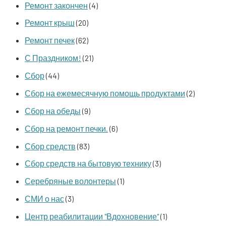
Ремонт закончен
(4)
Ремонт крыш
(20)
Ремонт печек
(62)
С Праздником!
(21)
Сбор
(44)
Сбор на ежемесячную помощь продуктами
(2)
Сбор на обеды
(9)
Сбор на ремонт печки.
(6)
Сбор средств
(83)
Сбор средств на бытовую технику
(3)
Серебряные волонтеры
(1)
СМИ о нас
(3)
Центр реабилитации "Вдохновение"
(1)