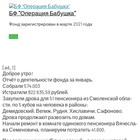
Перейти
к
БФ "Операция Бабушка"
содержимому
Фонд зарегистрирован в марте 2021 года
ГЛАВНОЕ
МЕНЮ
[ad_1]
Доб­рое утро!
Отчёт о дея­тель­но­сти фон­да за январь.
Собра­ли 574.003
Истра­ти­ли 822 635,59 рублей.
Заку­пи­ли дро­ва для 51 пен­си­о­не­ра из Смо­лен­ской обла­
сти, по 5 кубов на чело­ве­ка в районы:
Деми­дов­ский, Велиж, Руд­ня, Хисла­ви­чи, Сафоново.
Дро­ва про­дол­жа­ют раз­во­зить по домам.
Нача­ли ремонт в ком­на­те оди­но­ко­го пен­си­о­не­ра Вяче­сла­
ва Семе­но­ви­ча, пла­ни­ру­ем потра­тить 41.600.