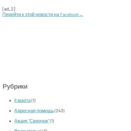
[ad_2]
Перей­ти к этой ново­сти на Facebook→
Рубрики
8 марта
(1)
Адресная помощь
(243)
Акция "Сверчок"
(1)
Волонтеры
(43)