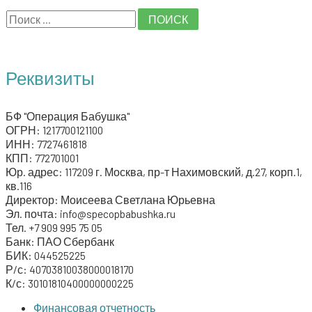
S
e
a
Реквизиты
r
c
БФ "Операция Бабушка"
h
ОГРН: 1217700121100
ИНН: 7727461818
f
КПП: 772701001
o
Юр. адрес: 117209 г. Москва, пр-т Нахимовский, д.27, корп.1,
кв.116
r
Директор: Моисеева Светлана Юрьевна
:
Эл. почта: info@specopbabushka.ru
Тел. +7 909 995 75 05
Банк: ПАО Сбербанк
БИК: 044525225
Р/с: 40703810038000018170
К/с: 30101810400000000225
Финансовая отчетность