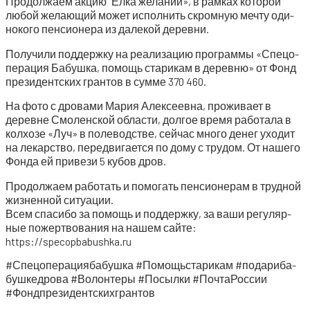
Про­дол­жа­ем акцию “Елка жела­ний», в рам­ках кото­рой
любой жела­ю­щий может испол­нить скром­ную меч­ту оди­
но­ко­го пен­си­о­не­ра из дале­кой деревни.
Полу­чи­ли под­держ­ку на реа­ли­за­цию про­грам­мы «Спе­цо­
пе­ра­ция Бабуш­ка, помощь ста­ри­кам в дерев­ню» от Фонд
пре­зи­дент­ских гран­тов в сум­ме 370 460.
На фото с дро­ва­ми Мария Алек­се­ев­на, про­жи­ва­ет в
деревне Смо­лен­ской обла­сти, дол­гое вре­мя рабо­та­ла в
кол­хо­зе «Луч» в поле­вод­стве, сей­час мно­го денег ухо­дит
на лекар­ство, пере­дви­га­ет­ся по дому с тру­дом. От наше­го
Фон­да ей при­ве­зи 5 кубов дров.
Про­дол­жа­ем рабо­тать и помо­гать пен­си­о­не­рам в труд­ной
жиз­нен­ной ситуации.
Всем спа­си­бо за помощь и под­держ­ку, за ваши регу­ляр­
ные пожерт­во­ва­ния на нашем сай­те:
https://specopbabushka.ru
#Спе­цо­пе­ра­ци­я­ба­буш­ка #Помо­щь­ста­ри­кам #пода­ри­ба­
буш­кед­ро­ва #Волон­те­ры #Посыл­ки #Поч­та­Рос­сии
#Фондпре­зи­дент­ских­гран­тов