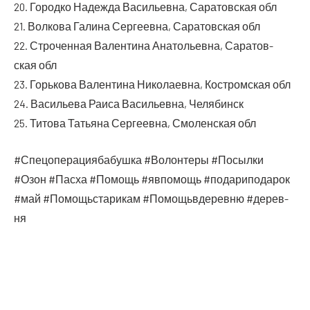
20. Город­ко Надеж­да Васи­льев­на, Сара­тов­ская обл
21. Вол­ко­ва Гали­на Сер­ге­ев­на, Сара­тов­ская обл
22. Стро­чен­ная Вален­ти­на Ана­то­льев­на, Сара­тов­
ская обл
23. Горь­ко­ва Вален­ти­на Нико­ла­ев­на, Костром­ская обл
24. Васи­лье­ва Раи­са Васи­льев­на, Челябинск
25. Тито­ва Татья­на Сер­ге­ев­на, Смо­лен­ская обл
#Спе­цо­пе­ра­ци­я­ба­буш­ка #Волон­те­ры #Посыл­ки
#Озон #Пас­ха #Помощь #явпо­мощь #пода­ри­по­да­рок
#май #Помо­щь­ста­ри­кам #Помо­щь­в­де­рев­ню #дерев­
ня