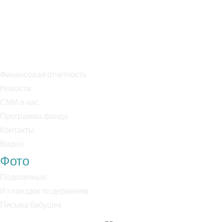
Банк: ПАО Сбербанк
БИК: 044525225
Р/с: 40703810038000018170
К/с: 30101810400000000225
Финансовая отчетность
Новости
СМИ о нас
Программа фонда
Контакты
Видео
Фото
Подопечные
Из поездок по деревням
Письма бабушек