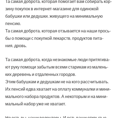
Та самая доб­ро­та, кото­рая помо­га­ет вам соби­рать кор­
зи­ну поку­пок в интер­нет-мага­зине для оди­но­кой
бабуш­ки или дедуш­ки, живу­ще­го на мини­маль­ную
пенсию.
Та самая доб­ро­та, кото­рая отзы­ва­ет­ся на наши прось­
бы о помо­щи с покуп­кой лекарств, про­дук­тов пита­
ния, дровь.
Та самая доб­ро­та, когда незна­ко­мые люди при­тя­ги­ва­
ют руку помо­щи забы­тым все­ми ста­ри­кам из малень­
ких дере­вень и отда­лен­ных городов.
Этим бабуш­кам и дедуш­кам не на кого рас­счи­ты­вать.
Их пен­сий едва хва­та­ет на опла­ту ком­му­нал­ки и мини­
маль­но­го набо­ра про­дук­тов. А неко­то­рым и на мини­
маль­ный набор уже не хватает.
Но есть вы, наши волон­те­ры. И есть ваши откры­тые