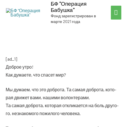
БФ "Операция
Бабушка"
ГЛА
Фонд зарегистрирован в
марте 2021 года
МЕ
[ad_1]
Доб­рое утро!
Как дума­е­те, что спа­сет мир?
Мы дума­ем, что это доб­ро­та. Та самая доб­ро­та, кото­
рая дви­жет вами, наши­ми волонтерами.
Та самая доб­ро­та, кото­рая откли­ка­ет­ся на боль дру­го­
го, незна­ко­мо­го пожи­ло­го человека.