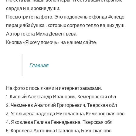
серд­ца и широ­кие души.
Посмот­ри­те на фото. Это под­опеч­ные фон­да #спе­цо­
пе­ра­ци­я­ба­буш­ка , кото­рых согре­ло теп­ло ваших душ.
Автор тек­ста Мила Дементьева
Кноп­ка «Я хочу помочь» на нашем сайте:
Глав­ная
На фото с посыл­ка­ми и интер­нет заказами:
1. Кис­лый Алек­сандр Ива­но­вич, Кеме­ров­ская обл
2. Чек­ме­нев Ана­то­лий Гри­го­рье­вич, Твер­ская обл
3. Усоль­це­ва надеж­да Нико­ла­ев­на, Кеме­ров­ская обл
4. Яко­вле­ва Гали­на Ген­на­дьев­на, Твер­ская обл
5. Коро­ле­ва Анто­ни­на Пав­лов­на, Брян­ская обл