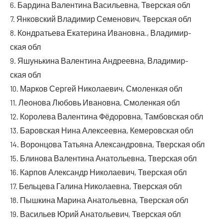
6. Бар­ди­на Вален­ти­на Васи­льев­на, Твер­ская обл
7. Янков­ский Вла­ди­мир Семе­но­вич, Твер­ская обл
8. Кон­дра­тье­ва Ека­те­ри­на Ива­нов­на., Вла­ди­мир­
ская обл
9. Яшунь­ки­на Вален­ти­на Андре­ев­на, Вла­ди­мир­
ская обл
10. Мар­ков Сер­гей Нико­ла­е­вич, Смо­лен­кая обл
11. Лео­но­ва Любовь Ива­нов­на, Смо­лен­кая обл
12. Коро­ле­ва Вален­ти­на Фёдо­ров­на, Там­бов­ская обл
13. Баров­ская Нина Алек­се­ев­на, Кеме­ров­ская обл
14. Ворон­цо­ва Татья­на Алек­сан­дров­на, Твер­ская обл
15. Бли­но­ва Вален­ти­на Ана­то­льев­на, Твер­ская обл
16. Кар­пов Алек­сандр Нико­ла­е­вич, Твер­ская обл
17. Бель­це­ва Гали­на Нико­ла­ев­на, Твер­ская обл
18. Пыш­ки­на Мари­на Ана­то­льев­на, Твер­ская обл
19. Васи­льев Юрий Ана­то­лье­вич, Твер­ская обл