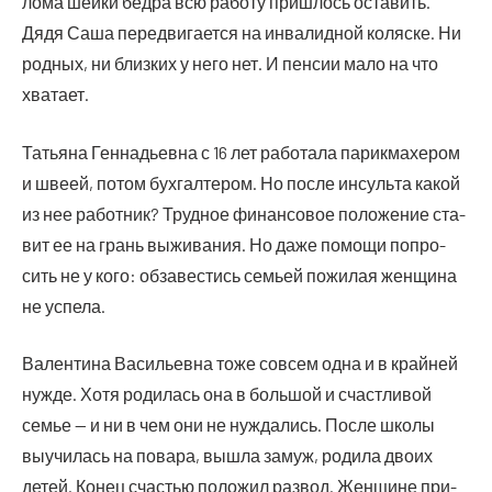
ло­ма шей­ки бед­ра всю рабо­ту при­шлось оста­вить.
Дядя Саша пере­дви­га­ет­ся на инва­лид­ной коляс­ке. Ни
род­ных, ни близ­ких у него нет. И пен­сии мало на что
хватает.
Татья­на Ген­на­дьев­на с 16 лет рабо­та­ла парик­ма­хе­ром
и шве­ей, потом бух­гал­те­ром. Но после инсуль­та какой
из нее работ­ник? Труд­ное финан­со­вое поло­же­ние ста­
вит ее на грань выжи­ва­ния. Но даже помо­щи попро­
сить не у кого: обза­ве­стись семьей пожи­лая жен­щи­на
не успела.
Вален­ти­на Васи­льев­на тоже совсем одна и в край­ней
нуж­де. Хотя роди­лась она в боль­шой и счаст­ли­вой
семье — и ни в чем они не нуж­да­лись. После шко­лы
выучи­лась на пова­ра, вышла замуж, роди­ла дво­их
детей. Конец сча­стью поло­жил раз­вод. Жен­щине при­