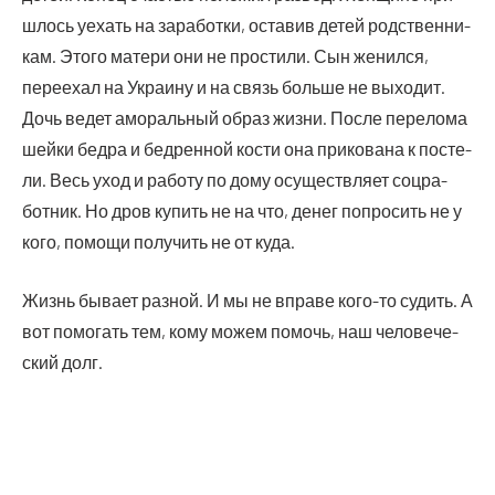
шлось уехать на зара­бот­ки, оста­вив детей род­ствен­ни­
кам. Это­го мате­ри они не про­сти­ли. Сын женил­ся,
пере­ехал на Укра­и­ну и на связь боль­ше не выхо­дит.
Дочь ведет амо­раль­ный образ жиз­ни. После пере­ло­ма
шей­ки бед­ра и бед­рен­ной кости она при­ко­ва­на к посте­
ли. Весь уход и рабо­ту по дому осу­ществ­ля­ет соц­ра­
бот­ник. Но дров купить не на что, денег попро­сить не у
кого, помо­щи полу­чить не от куда.
Жизнь быва­ет раз­ной. И мы не впра­ве кого-то судить. А
вот помо­гать тем, кому можем помочь, наш чело­ве­че­
ский долг.