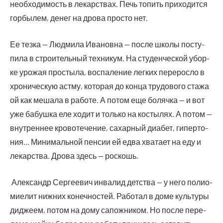
необ­хо­ди­мость в лекар­ствах. Печь топить при­хо­дит­ся
гор­бы­лем, денег на дро­ва про­сто нет.
Ее тез­ка — Люд­ми­ла Ива­нов­на — после шко­лы посту­
пи­ла в стро­и­тель­ный тех­ни­кум. На сту­ден­че­ской убор­
ке уро­жая про­сты­ла, вос­па­ле­ние лег­ких пере­рос­ло в
хро­ни­че­скую аст­му, кото­рая до кон­ца тру­до­во­го ста­жа
ой как меша­ла в рабо­те. А потом еще боляч­ка — и вот
уже бабуш­ка еле ходит и толь­ко на косты­лях. А потом —
внут­рен­нее кро­во­те­че­ние, сахар­ный диа­бет, гипер­то­
ния… Мини­маль­ной пен­сии ей едва хва­та­ет на еду и
лекар­ства. Дро­ва здесь — роскошь.
Алек­сандр Сер­ге­е­вич инва­лид дет­ства — у него полио­
ми­е­лит ниж­них конеч­но­стей. Рабо­тал в доме куль­ту­ры
дидже­ем, потом на дому сапож­ни­ком. Но после пере­