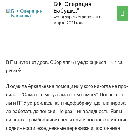
БФ "Операция
Бабушка"
ГЛА
Фонд зарегистрирован в
марте 2021 года
МЕ
В Пыщу­ге нет дров. Сбор для 5 нуж­да­ю­щих­ся — 67 700
рублей.
Люд­ми­ла Арка­дьев­на помо­щи ни у кого нико­гда не про­
си­ла — “Сама все могу, сама всем помо­гу”. После шко­
лы и ПТУ устро­и­лась на пти­це­фаб­ри­ку, где пла­ни­ро­ва­
ла рабо­тать до пен­сии. Но раз — инва­лид­ность. Язвы
на ногах, тром­бо­фли­бит вен и почти пол­ное отсут­ствие
подвиж­но­сти, еже­днев­ные пере­вяз­ки и посто­ян­ная