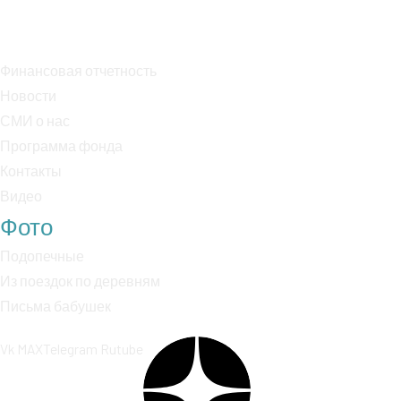
К/с: 30101810400000000225
Финансовая отчетность
Новости
СМИ о нас
Программа фонда
Контакты
Видео
Фото
Подопечные
Из поездок по деревням
Письма бабушек
Vk
MAX
Telegram
Rutube